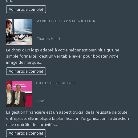
un…
Voir article complet
MARKETING ET COMMUNICATION
Choisir un logo adapté à son métier : un levier
pour booster votre image
Charles Henri
Le choix d’un logo adapté à votre métier est bien plus qu’une
simple formalité : c’est un véritable levier pour booster votre
image de marque.…
Voir article complet
OUTILS ET RESSOURCES
Les Bases de la Gestion Financière en Entreprise
: Guide Complet
Jose
La gestion financière est un aspect crucial de la réussite de toute
entreprise. Elle implique la planification, l’organisation, la direction
et le contrôle des activités…
Voir article complet