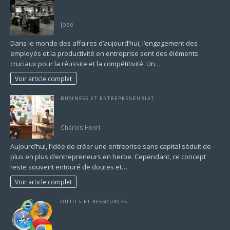
Engagement des Employés et Productivité en
Entreprise : Clés du Succès
Jose
Dans le monde des affaires d’aujourd’hui, l’engagement des
employés et la productivité en entreprise sont des éléments
cruciaux pour la réussite et la compétitivité. Un…
Voir article complet
BUSINESS ET ENTREPRENEURIAT
Créer une entreprise sans capital : mythe ou
réalité ?
Charles Henri
Aujourd’hui, l’idée de créer une entreprise sans capital séduit de
plus en plus d’entrepreneurs en herbe. Cependant, ce concept
reste souvent entouré de doutes et…
Voir article complet
OUTILS ET RESSOURCES
Augmentez le trafic entrant d’une entreprise
grâce au partage d’information : stratégies
efficaces pour une visibilité accrue