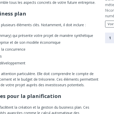
mble tous les aspects concrets de votre future entreprise.
métie
l’éco
iness plan
numé
Voir
 plusieurs éléments clés. Notamment, il doit inclure :
mary) qui présente votre projet de manière synthétique
1
treprise et de son modèle économique
 la concurrence
ns
de développement
ne attention particulière. Elle doit comprendre le compte de
inancement et le budget de trésorerie. Ces éléments permettent
té de votre projet auprès des investisseurs potentiels.
es pour la planification
cilitent la création et la gestion du business plan. Ces
lités avancées comme le calcul automatique des