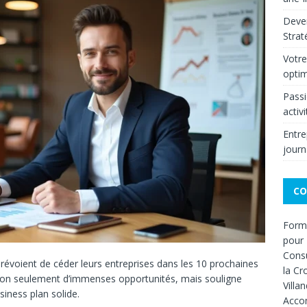
Deven
Strat
Votre
optim
Passi
activ
Entre
journ
CO
Forma
pour 
Consu
révoient de céder leurs entreprises dans les 10 prochaines
la Cr
 non seulement d’immenses opportunités, mais souligne
Villa
siness plan solide.
Acco