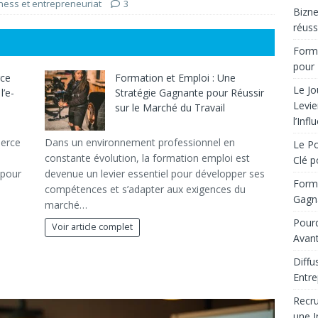
ness et entrepreneuriat
3
Bizne
réuss
Forma
pour 
rce
Formation et Emploi : Une
Le Jo
l’e-
Stratégie Gagnante pour Réussir
Levie
sur le Marché du Travail
l’Infl
merce
Dans un environnement professionnel en
Le Po
constante évolution, la formation emploi est
Clé p
 pour
devenue un levier essentiel pour développer ses
Forma
compétences et s’adapter aux exigences du
Gagna
marché…
Pourq
Voir article complet
Avant
Diffu
Entre
Recru
une I