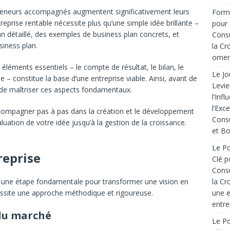
preneurs accompagnés augmentent significativement leurs
Forma
prise rentable nécessite plus qu’une simple idée brillante –
pour 
 détaillé, des exemples de business plan concrets, et
Consu
usiness plan.
la Cr
ornem
éléments essentiels – le compte de résultat, le bilan, le
Le Jo
 – constitue la base d’une entreprise viable. Ainsi, avant de
Levie
t de maîtriser ces aspects fondamentaux.
l’Inf
l’Exc
compagner pas à pas dans la création et le développement
Consu
uation de votre idée jusqu’à la gestion de la croissance.
et Bo
Le Po
reprise
Clé p
Consu
la Cr
ue une étape fondamentale pour transformer une vision en
une e
essite une approche méthodique et rigoureuse.
entre
 du marché
Le Po