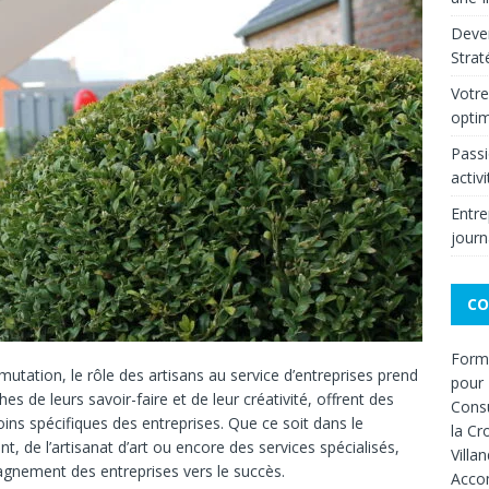
Deven
Strat
Votre
optim
Passi
activ
Entre
journ
CO
Forma
ation, le rôle des artisans au service d’entreprises prend
pour 
es de leurs savoir-faire et de leur créativité, offrent des
Consu
ns spécifiques des entreprises. Que ce soit dans le
la Cr
 de l’artisanat d’art ou encore des services spécialisés,
Villa
pagnement des entreprises vers le succès.
Acco