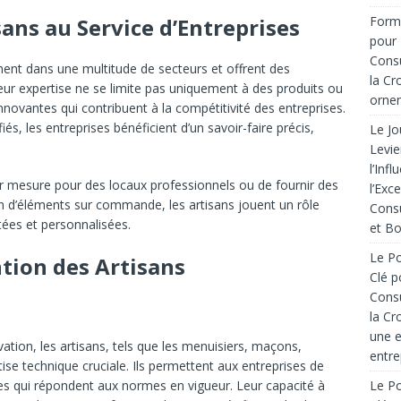
Forma
sans au Service d’Entreprises
pour 
Consu
nent dans une multitude de secteurs et offrent des
la Cr
eur expertise ne se limite pas uniquement à des produits ou
ornem
innovantes qui contribuent à la compétitivité des entreprises.
és, les entreprises bénéficient d’un savoir-faire précis,
Le Jo
Levie
l’Inf
r mesure pour des locaux professionnels ou de fournir des
l’Exc
n d’éléments sur commande, les artisans jouent un rôle
Consu
ées et personnalisées.
et Bo
Le Po
tion des Artisans
Clé p
Consu
la Cr
une e
ation, les artisans, tels que les menuisiers, maçons,
entre
tise technique cruciale. Ils permettent aux entreprises de
Le Po
es qui répondent aux normes en vigueur. Leur capacité à