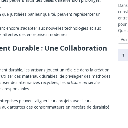
ndés peuvent avoir des délais d’intervention prolongés,
Dans
.
const
n que justifiées par leur qualité, peuvent représenter un
entre
pour 
vent encore s’adapter aux nouvelles technologies et aux
Que
ux attentes des entreprises modernes.
Voir
nt Durable : Une Collaboration
1
ent durable, les artisans jouent un rôle clé dans la création
d’utiliser des matériaux durables, de privilégier des méthodes
oser des alternatives recyclées, les
artisans au service
es responsables.
ntreprises peuvent aligner leurs projets avec leurs
aux attentes des consommateurs en matière de durabilité.