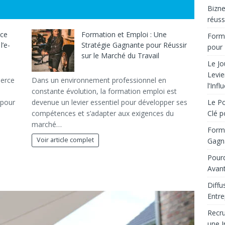
Bizne
réuss
rce
Formation et Emploi : Une
Forma
l’e-
Stratégie Gagnante pour Réussir
pour 
sur le Marché du Travail
Le Jo
Levie
merce
Dans un environnement professionnel en
l’Infl
constante évolution, la formation emploi est
 pour
devenue un levier essentiel pour développer ses
Le Po
compétences et s’adapter aux exigences du
Clé p
marché…
Forma
Voir article complet
Gagna
Pourq
Avant
Diffu
Entre
Recru
une I