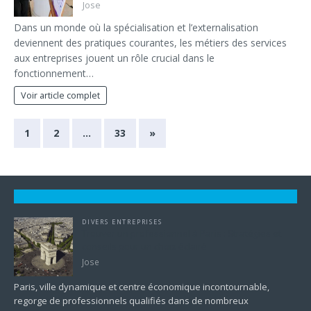
Jose
Dans un monde où la spécialisation et l’externalisation
deviennent des pratiques courantes, les métiers des services
aux entreprises jouent un rôle crucial dans le
fonctionnement…
Voir article complet
1
2
…
33
»
DIVERS ENTREPRISES
Trouver un professionnel à Paris : Stratégies et
conseils pour un choix éclairé
Jose
Paris, ville dynamique et centre économique incontournable,
regorge de professionnels qualifiés dans de nombreux