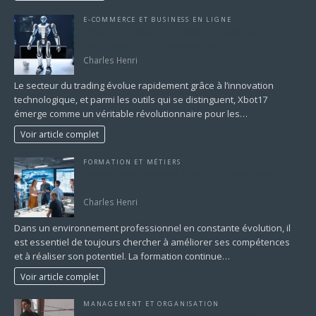
E-COMMERCE ET BUSINESS EN LIGNE
Découvrez xbot17 : le robot de trading qui
révolutionne vos investissements
Charles Henri
Le secteur du trading évolue rapidement grâce à l’innovation
technologique, et parmi les outils qui se distinguent, Xbot17
émerge comme un véritable révolutionnaire pour les…
Voir article complet
FORMATION ET MÉTIERS
Boostez votre carrière avec une formation en
ingénierie mécanique
Charles Henri
Dans un environnement professionnel en constante évolution, il
est essentiel de toujours chercher à améliorer ses compétences
et à réaliser son potentiel. La formation continue…
Voir article complet
MANAGEMENT ET ORGANISATION
Conflits en Milieu Professionnel : Causes,