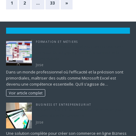
1
2
…
33
»
FORMATION ET MÉTIERS
Avantage Formation Excel pour les Entreprises :
Un Atout Stratégique pour la Productivité et la
Compétitivité
Jose
Dans un monde professionnel où l’efficacité et la précision sont
primordiales, maîtriser des outils comme Microsoft Excel est
devenu une compétence essentielle. Qu’il s’agisse de…
Voir article complet
BUSINESS ET ENTREPRENEURIAT
Bizness Total 1.0 : le commerce clé en main pour
réussir dans l’e-commerce
Jose
Une solution complète pour créer son commerce en ligne Bizness