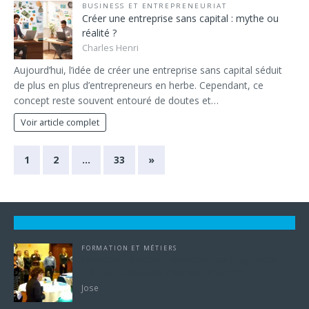
BUSINESS ET ENTREPRENEURIAT
Créer une entreprise sans capital : mythe ou
réalité ?
Charles Henri
Aujourd’hui, l’idée de créer une entreprise sans capital séduit
de plus en plus d’entrepreneurs en herbe. Cependant, ce
concept reste souvent entouré de doutes et…
Voir article complet
1
2
…
33
»
FORMATION ET MÉTIERS
Le Portail Éducation Formation Coaching : Votre
Clé pour Débloquer Potentiel et Avenir
Jose