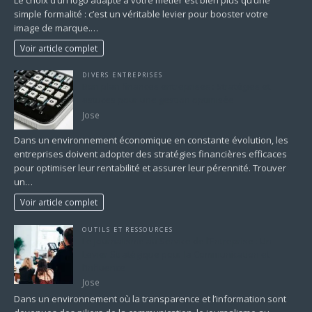
Le choix d’un logo adapté à votre métier est bien plus qu’une
simple formalité : c’est un véritable levier pour booster votre
image de marque.…
Voir article complet
DIVERS ENTREPRISES
Bon plan finances entreprises : Stratégies et
astuces pour une gestion optimisée
Jose
Dans un environnement économique en constante évolution, les
entreprises doivent adopter des stratégies financières efficaces
pour optimiser leur rentabilité et assurer leur pérennité. Trouver
un…
Voir article complet
OUTILS ET RESSOURCES
Le Journalisme au Service de l’Entreprise : Un
Levier Stratégique pour la Communication et
l’Influence
Jose
Dans un environnement où la transparence et l’information sont