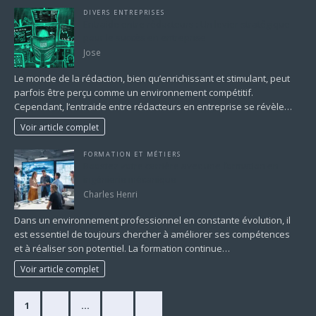
DIVERS ENTREPRISES
Entraide entre rédacteurs : Un levier stratégique
pour le succès en entreprise
Jose
Le monde de la rédaction, bien qu’enrichissant et stimulant, peut
parfois être perçu comme un environnement compétitif.
Cependant, l’entraide entre rédacteurs en entreprise se révèle…
Voir article complet
FORMATION ET MÉTIERS
Boostez votre carrière avec une formation en
ingénierie mécanique
Charles Henri
Dans un environnement professionnel en constante évolution, il
est essentiel de toujours chercher à améliorer ses compétences
et à réaliser son potentiel. La formation continue…
Voir article complet
1
2
…
17
»