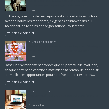
les entreprises françaises : une stratégie
optimisée par le partage d’information
Jose
En France, le monde de l’entreprise est en constante évolution,
avec de nouvelles tendances, exigences et innovations qui
façonnent les besoins des organisations. Pour rester…
Voir article complet
DIVERS ENTREPRISES
Meilleure opportunité pour entreprise : Stratégies
et solutions pour une croissance durable
Jose
Dans un environnement économique en perpétuelle évolution,
chaque entreprise cherche à maximiser sa rentabilité et à saisir
les meilleures opportunités pour se développer. L’essor du…
Voir article complet
OUTILS ET RESSOURCES
Découvrez l’outil blog voyage qui transformera
vos récits en aventures captivantes
Charles Henri