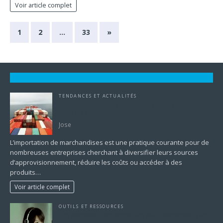
Voir article complet
1
2
…
33
»
TENDANCES ET ACTUALITÉS
Importation de Marchandises : Guide Complet
pour les Entreprises
Jose
L’importation de marchandises est une pratique courante pour de
nombreuses entreprises cherchant à diversifier leurs sources
d’approvisionnement, réduire les coûts ou accéder à des
produits…
Voir article complet
OUTILS ET RESSOURCES
Les services d’entreprise les plus recherchés par