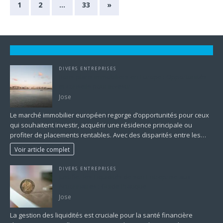
1
2
…
33
»
DIVERS ENTREPRISES
Bons plans immobiliers en Europe : Opportunités
et conseils pour investir
Jose
Le marché immobilier européen regorge d’opportunités pour ceux
qui souhaitent investir, acquérir une résidence principale ou
profiter de placements rentables. Avec des disparités entre les…
Voir article complet
DIVERS ENTREPRISES
Justifier les Liquidités de son Entreprise aux
Actionnaires : Guide Pratique
Jose
La gestion des liquidités est cruciale pour la santé financière