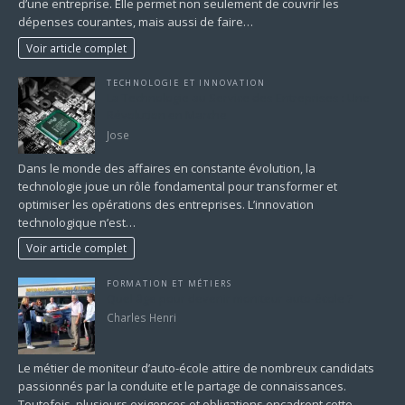
d’une entreprise. Elle permet non seulement de couvrir les
dépenses courantes, mais aussi de faire…
Voir article complet
TECHNOLOGIE ET INNOVATION
La Technologie au Service des Entreprises : Une
Révolution en Marche
Jose
Dans le monde des affaires en constante évolution, la
technologie joue un rôle fondamental pour transformer et
optimiser les opérations des entreprises. L’innovation
technologique n’est…
Voir article complet
FORMATION ET MÉTIERS
Quel âge pour devenir moniteur auto-école ?
Charles Henri
Le métier de moniteur d’auto-école attire de nombreux candidats
passionnés par la conduite et le partage de connaissances.
Toutefois, plusieurs exigences et obligations encadrent cette…