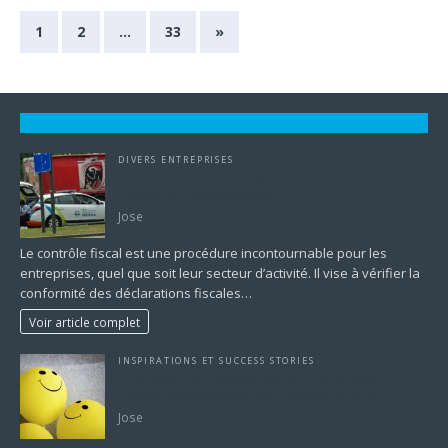
1
2
…
33
»
DIVERS ENTREPRISES
Contrôle Fiscal en Entreprise : Prévention,
Gestion et Conséquences
Jose
Le contrôle fiscal est une procédure incontournable pour les
entreprises, quel que soit leur secteur d’activité. Il vise à vérifier la
conformité des déclarations fiscales…
Voir article complet
INSPIRATIONS ET SUCCESS STORIES
Inspirations et Success Stories Entreprises :
Leçons et Motivations pour l’Entreprenariat
Jose