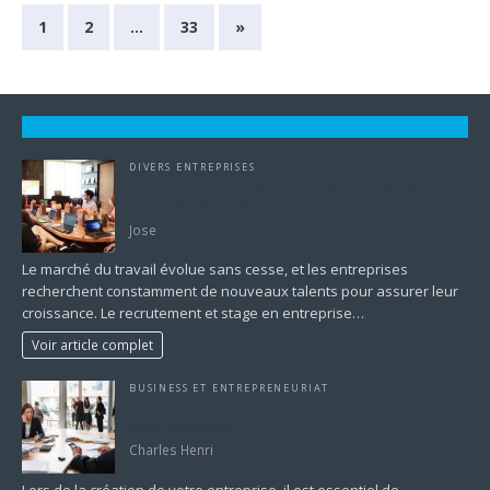
1
2
…
33
»
DIVERS ENTREPRISES
Recrutement et Stage en Entreprise : Clés pour
une Intégration Réussie
Jose
Le marché du travail évolue sans cesse, et les entreprises
recherchent constamment de nouveaux talents pour assurer leur
croissance. Le recrutement et stage en entreprise…
Voir article complet
BUSINESS ET ENTREPRENEURIAT
10 erreurs fatales à éviter lors de la création de
votre entreprise
Charles Henri
Lors de la création de votre entreprise, il est essentiel de