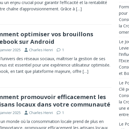
 un enjeu crucial pour garantir l’efficacité et la rentabilité
Forma
tre chaîne d’approvisionnement. Grâce à
[…]
pour 
Consu
la Cr
ornem
ment optimiser vos brouillons
ebook sur Android
Le Jo
Levie
janvier 2025
Charles Henri
1
l’Inf
l’univers des réseaux sociaux, maîtriser la gestion de ses
l’Exc
nus est essentiel pour une expérience utilisateur optimisée.
Consu
ook, en tant que plateforme majeure, offre
[…]
et Bo
Le Po
Clé p
Consu
ment promouvoir efficacement les
la Cr
isans locaux dans votre communauté
une e
janvier 2025
Charles Henri
1
entre
un monde où la consommation locale prend de plus en
Le Po
d’importance, promouvoir efficacement les artisans locaux