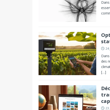
Dans 
essen
commu
Opt
sta
24 
Dans 
des r
clima
[…]
Déc
tra
cap
23 