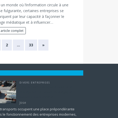
un monde où l’information circule à une
se fulgurante, certaines entreprises se
quent par leur capacité à façonner le
ge médiatique et à influencer…
 article complet
2
…
33
»
DIVERS ENTREPRISES
L’impact des transports pour une
entreprise : Un levier stratégique
souvent sous-estimé
Jose
 transports occupent une place prépondérante
s le fonctionnement des entreprises modernes,