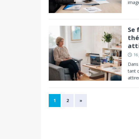
imag
Se 
thé
att
16 
Dans 
tant 
attir
1
2
»