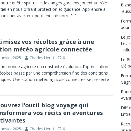
notre quête spirituelle, les anges gardiens jouent un rôle
Bizne
tiel en nous offrant protection et guidance. Apprendre à
réuss
niquer avec eux peut enrichir notre
[…]
Forma
pour 
Le Jo
imisez vos récoltes grâce à une
Levie
tion météo agricole connectée
l’Infl
janvier 2025
Charles Henri
0
Le Po
Clé p
un monde agricole en constante évolution, l’optimisation
écoltes passe par une compréhension fine des conditions
Forma
tiques. Une station météo agricole connectée se présente
Gagna
Pourq
Avant
ouvrez l’outil blog voyage qui
Diffu
nsformera vos récits en aventures
Entre
tivantes
Recru
janvier 2025
Charles Henri
0
une I