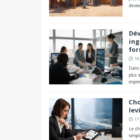
devie
Dév
ing
fo
18 
Dans 
plus 
impér
Cho
lev
17 
Le ch
simpl