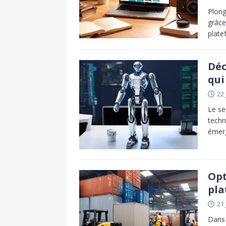
Plong
grâce
plate
Déc
qui
22 
Le se
techn
émerg
Opt
pla
21 
Dans 