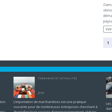
Dans 
vites
démar
paysa
Voir
1
TENDANCES ET ACTUALITÉS
Importation de Marchandises : Guide
Complet pour les Entreprises
Jose
tion
L’importation de marchandises est une pratique
Les
courante pour de nombreuses entreprises cherchant à
dan
orme
diversifier leurs sources d’approvisionnement, réduire