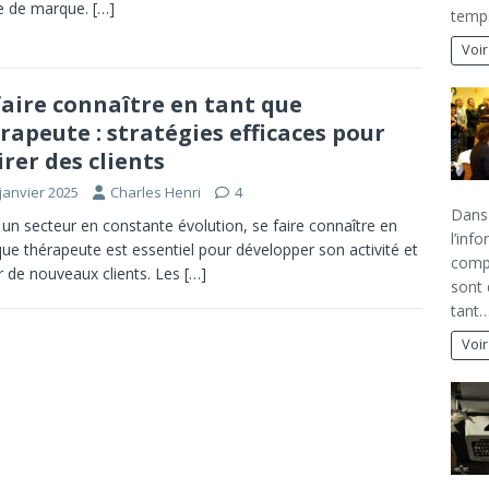
e de marque.
[…]
temps
Voir
faire connaître en tant que
rapeute : stratégies efficaces pour
irer des clients
janvier 2025
Charles Henri
4
Dans 
un secteur en constante évolution, se faire connaître en
l’inf
que thérapeute est essentiel pour développer son activité et
comp
er de nouveaux clients. Les
[…]
sont 
tant
Voir