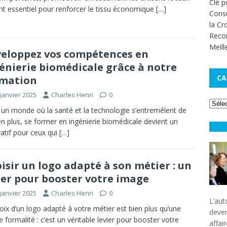
Clé p
nt essentiel pour renforcer le tissu économique
[…]
Consu
la Cr
Recom
Meill
eloppez vos compétences en
énierie biomédicale grâce à notre
CA
rmation
janvier 2025
Charles Henri
0
un monde où la santé et la technologie s’entremêlent de
en plus, se former en ingénierie biomédicale devient un
atif pour ceux qui
[…]
isir un logo adapté à son métier : un
ier pour booster votre image
janvier 2025
Charles Henri
0
L’aut
oix d’un logo adapté à votre métier est bien plus qu’une
deve
e formalité : c’est un véritable levier pour booster votre
affai