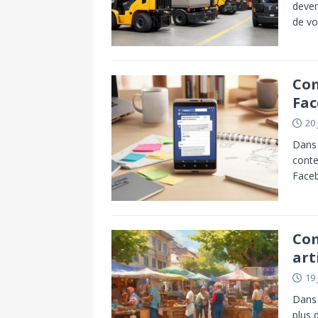
devenu
de vo
Com
Fac
20 
Dans 
conte
Faceb
Com
art
19 
Dans 
plus 