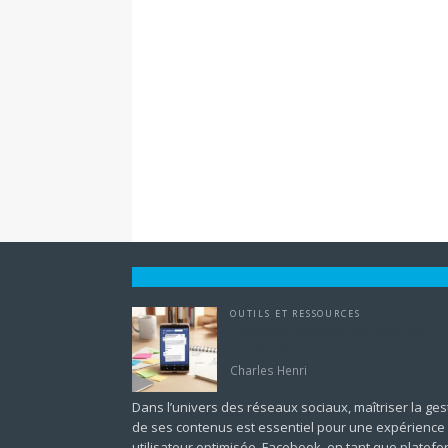
OUTILS ET RESSOURCES
Comment optimiser vos brouillons
Facebook sur Android
Charles Henri
Dans l’univers des réseaux sociaux, maîtriser la ges
de ses contenus est essentiel pour une expérience
utilisateur optimisée. Facebook, en tant que platef