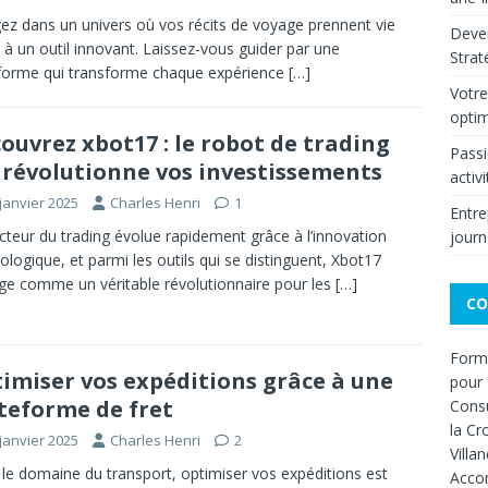
ez dans un univers où vos récits de voyage prennent vie
Deven
 à un outil innovant. Laissez-vous guider par une
Strat
forme qui transforme chaque expérience
[…]
Votre
optim
ouvrez xbot17 : le robot de trading
Passi
 révolutionne vos investissements
activ
janvier 2025
Charles Henri
1
Entre
cteur du trading évolue rapidement grâce à l’innovation
journ
ologique, et parmi les outils qui se distinguent, Xbot17
e comme un véritable révolutionnaire pour les
[…]
CO
Forma
imiser vos expéditions grâce à une
pour 
teforme de fret
Consu
la Cr
janvier 2025
Charles Henri
2
Villa
le domaine du transport, optimiser vos expéditions est
Acco